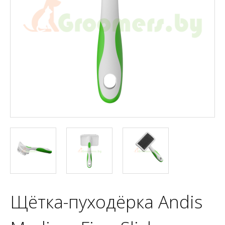
Щётка-пуходёрка Andis